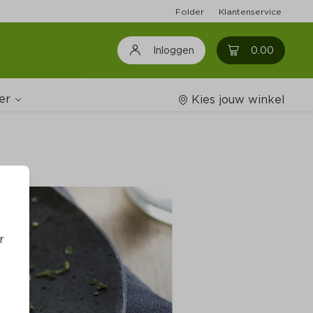
Folder
Klantenservice
0
0.00
Inloggen
er
Kies jouw winkel
Wijnshop
oodschappenlijstjes
r