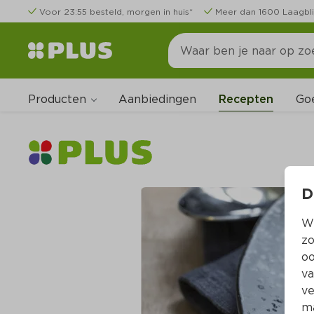
Voor 23:55 besteld, morgen in huis*
Meer dan 1600 Laagbli
Producten
Go
Aanbiedingen
Recepten
D
Wi
zo
oo
va
ve
ma