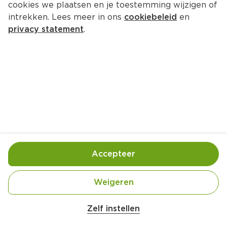
cookies we plaatsen en je toestemming wijzigen of
intrekken. Lees meer in ons
cookiebeleid
en
privacy statement
.
Romige kwarktaart met 
bosvruchten
Nagerecht
8 Pers.
Ca. 20 Min
Ingrediënten
Bereiding
Accepteer
Weigeren
Zelf instellen