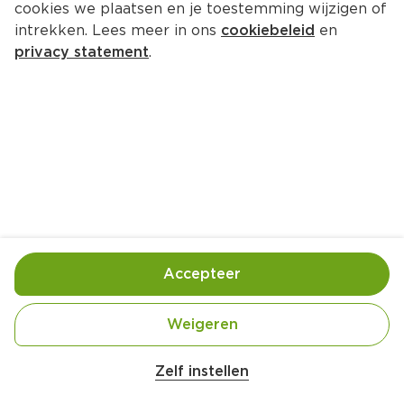
cookies we plaatsen en je toestemming wijzigen of
intrekken. Lees meer in ons
cookiebeleid
en
privacy statement
.
Romige pastinaak-preisoep met 
amandel
Lunch
4 Pers.
Ca. 20 Min
Ingrediënten
Bereiding
Accepteer
Weigeren
Zelf instellen