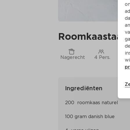
on
ad
da
an
va
Roomkaastaart
ga
de
in
Nagerecht
4 Pers.
Ca. 
wi
pr
Ze
Ingrediënten