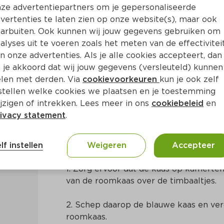
ze advertentiepartners om je gepersonaliseerde
vertenties te laten zien op onze website(s), maar ook
arbuiten. Ook kunnen wij jouw gegevens gebruiken om
alyses uit te voeren zoals het meten van de effectivitei
n onze advertenties. Als je alle cookies accepteert, dan
je met vijgen en gember
 je akkoord dat wij jouw gegevens (versleuteld) kunnen
len met derden. Via
cookievoorkeuren
kun je ook zelf
stellen welke cookies we plaatsen en je toestemming
20 Min
Mediterraans
jzigen of intrekken. Lees meer in ons
cookiebeleid
en
ivacy statement
.
Bereidingswijze
lf instellen
Weigeren
Accepteer
1. Zorg ervoor dat de kaas op kamertemp
van de roomkaas over de timbaaltjes.
2. Schep daarop de blauwe kaas en verd
roomkaas.