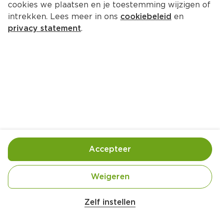
cookies we plaatsen en je toestemming wijzigen of
intrekken. Lees meer in ons
cookiebeleid
en
privacy statement
.
Rozemarijnchips uit de oven met 
dilledip
Borrel
4 Pers.
Ca. 40 Min
Ingrediënten
Bereiding
Accepteer
Weigeren
Zelf instellen