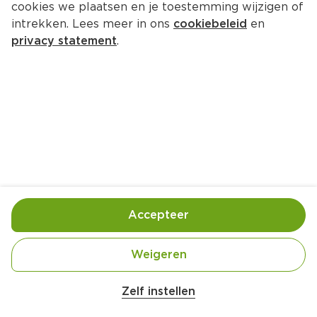
cookies we plaatsen en je toestemming wijzigen of
intrekken. Lees meer in ons
cookiebeleid
en
privacy statement
.
Rucolasalade met hamrolletjes
Lunch
4 Pers.
Ca. 20 Min
Ingrediënten
Bereiding
Accepteer
Weigeren
Zelf instellen