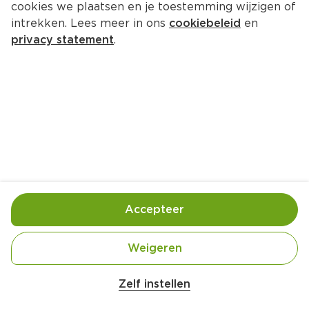
cookies we plaatsen en je toestemming wijzigen of
intrekken. Lees meer in ons
cookiebeleid
en
privacy statement
.
Russische okroshka recept
Lunch
4 Pers.
Ca. 30 Min
Ingrediënten
Bereiding
Accepteer
Weigeren
Zelf instellen