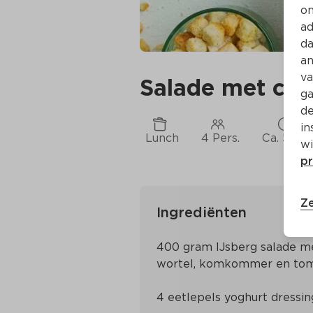
on
ad
da
an
va
Salade met cro
ga
de
in
Lunch
4 Pers.
Ca. 5 Min
wi
pr
Ze
Ingrediënten
400 gram IJsberg salade me