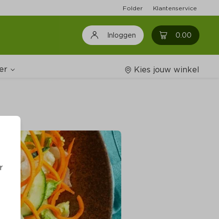
Folder
Klantenservice
0
0.00
Inloggen
er
Kies jouw winkel
Wijnshop
oodschappenlijstjes
r