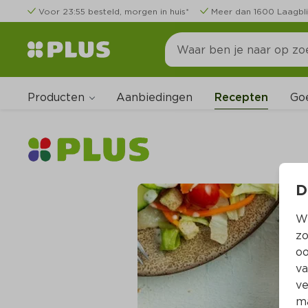
Voor 23:55 besteld, morgen in huis*
Meer dan 1600 Laagbli
Producten
Go
Aanbiedingen
Recepten
D
Wi
zo
oo
va
ve
ma