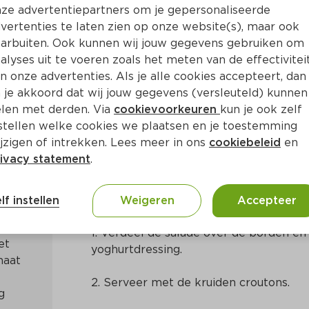
ze advertentiepartners om je gepersonaliseerde
vertenties te laten zien op onze website(s), maar ook
arbuiten. Ook kunnen wij jouw gegevens gebruiken om
alyses uit te voeren zoals het meten van de effectivitei
n onze advertenties. Als je alle cookies accepteert, dan
utons
 je akkoord dat wij jouw gegevens (versleuteld) kunnen
len met derden. Via
cookievoorkeuren
kun je ook zelf
stellen welke cookies we plaatsen en je toestemming
Europees
jzigen of intrekken. Lees meer in ons
cookiebeleid
en
ivacy statement
.
Bereidingswijze
lf instellen
Weigeren
Accepteer
1. Verdeel de salade over de borden en
t 
yoghurtdressing.
2. Serveer met de kruiden croutons.