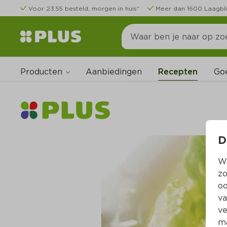
Voor 23:55 besteld, morgen in huis*
Meer dan 1600 Laagbli
Producten
Go
Aanbiedingen
Recepten
D
Wi
zo
oo
va
ve
ma