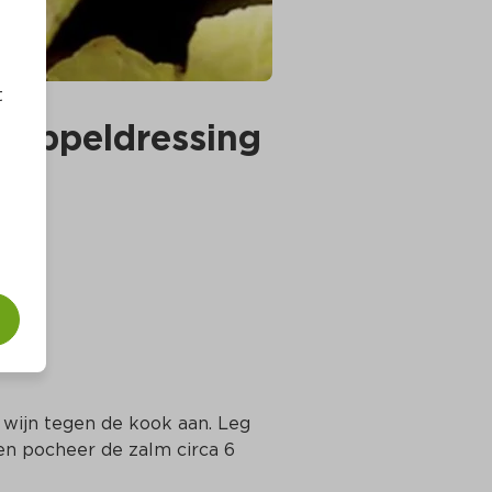
t
asappeldressing
 wijn tegen de kook aan. Leg 
n pocheer de zalm circa 6 