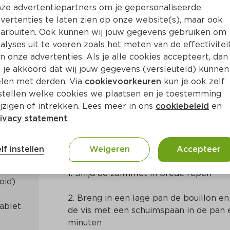
ze advertentiepartners om je gepersonaliseerde
vertenties te laten zien op onze website(s), maar ook
arbuiten. Ook kunnen wij jouw gegevens gebruiken om
alyses uit te voeren zoals het meten van de effectivitei
n onze advertenties. Als je alle cookies accepteert, dan
ocheerde zalmfilet en sina
 je akkoord dat wij jouw gegevens (versleuteld) kunnen
len met derden. Via
cookievoorkeuren
kun je ook zelf
stellen welke cookies we plaatsen en je toestemming
in
Frans
jzigen of intrekken. Lees meer in ons
cookiebeleid
en
ivacy statement
.
Bereidingswijze
lf instellen
Weigeren
Accepteer
1. Snijd de zalmfilet in brede repen
2. Breng in een lage pan de bouillon en
ablet 
de vis met een schuimspaan in de pan e
minuten