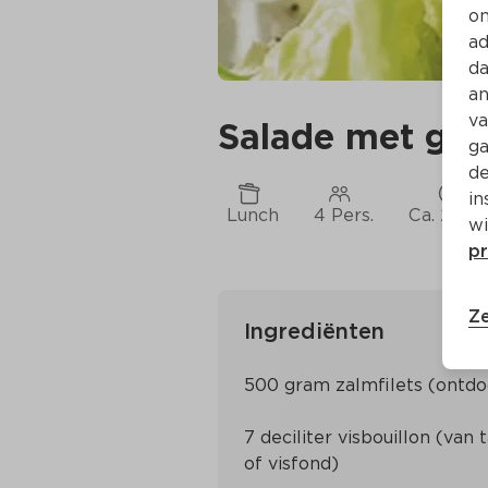
on
ad
da
an
va
Salade met gep
ga
de
in
Lunch
4 Pers.
Ca. 25 M
wi
pr
Ze
Ingrediënten
7 deciliter visbouillon (van t