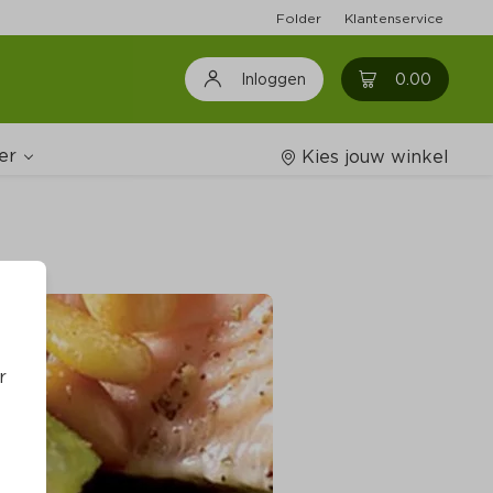
Folder
Klantenservice
0
0.00
Inloggen
er
Kies jouw winkel
Wijnshop
oodschappenlijstjes
r