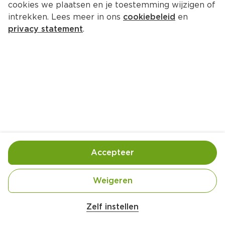
cookies we plaatsen en je toestemming wijzigen of
intrekken. Lees meer in ons
cookiebeleid
en
privacy statement
.
Salade met gerookte kip en 
aardbeien
Hoofdgerecht
4 Pers.
Ca. 25 Min
Ingrediënten
Bereiding
Accepteer
Weigeren
Zelf instellen