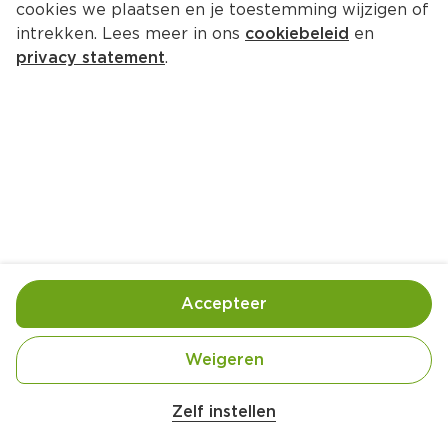
cookies we plaatsen en je toestemming wijzigen of
intrekken. Lees meer in ons
cookiebeleid
en
privacy statement
.
Salade met ham, 
buffelmozzarella en dressing van 
René Pluijm
Lunch
6 Pers.
Ca. 15 Min
Accepteer
Ingrediënten
Bereiding
Weigeren
Zelf instellen