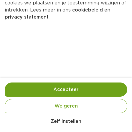
cookies we plaatsen en je toestemming wijzigen of
intrekken. Lees meer in ons
cookiebeleid
en
privacy statement
.
Salade met Spinazie kaasburger
Hoofdgerecht
4 Pers.
Ca. 30 Min
Ingrediënten
Bereiding
Accepteer
3 eetlepel Olijfolie mild
Weigeren
1 pak Vivera filet Spinazie
1 eetlepel Balsamico azijn
Zelf instellen