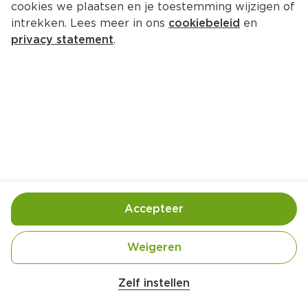
cookies we plaatsen en je toestemming wijzigen of
intrekken. Lees meer in ons
cookiebeleid
en
privacy statement
.
Salade Niçoise-hapjes
Voorgerecht
12 Pers.
Ca. 20 Min
Ingrediënten
Bereiding
Accepteer
Weigeren
Zelf instellen