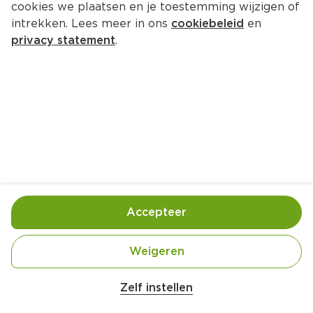
cookies we plaatsen en je toestemming wijzigen of
intrekken. Lees meer in ons
cookiebeleid
en
privacy statement
.
Salade Niçoise in een broodbol
Hoofdgerecht
4 Pers.
Ca. 20 Min
Ingrediënten
Bereiding
Accepteer
Weigeren
Zelf instellen