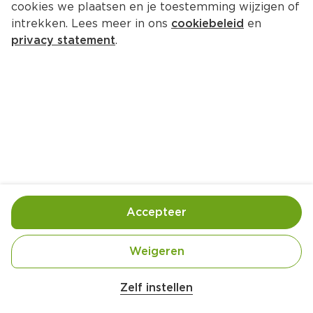
cookies we plaatsen en je toestemming wijzigen of
intrekken. Lees meer in ons
cookiebeleid
en
privacy statement
.
Salade Roscoff
Lunch
4 Pers.
Ca. 15 Min
Ingrediënten
Bereiding
Accepteer
Weigeren
Zelf instellen