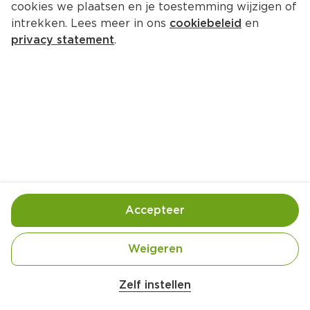
cookies we plaatsen en je toestemming wijzigen of
intrekken. Lees meer in ons
cookiebeleid
en
privacy statement
.
Warme salade van broccoli met 
pangasiusfilet uit de oven
Hoofdgerecht
4 Pers.
Ca. 20 Min
Ingrediënten
Bereiding
Accepteer
Weigeren
Zelf instellen