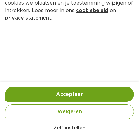
cookies we plaatsen en je toestemming wijzigen of
intrekken. Lees meer in ons
cookiebeleid
en
privacy statement
.
Salade van Hollandse garnalen
Lunch
2 Pers.
Ca. 20 Min
Ingrediënten
Bereiding
Accepteer
Weigeren
Zelf instellen