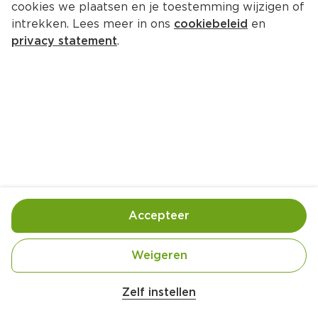
cookies we plaatsen en je toestemming wijzigen of
intrekken. Lees meer in ons
cookiebeleid
en
privacy statement
.
Salade van rauwe groenten met 
pecorino
Lunch
4 Pers.
Ca. 15 Min
Ingrediënten
Bereiding
Accepteer
Weigeren
Zelf instellen