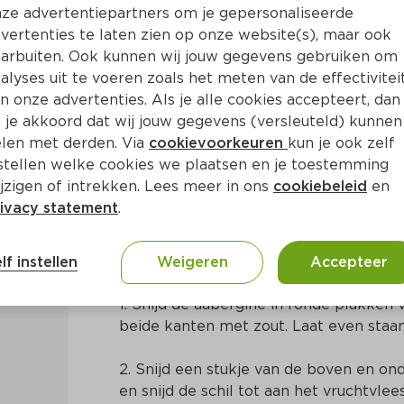
ze advertentiepartners om je gepersonaliseerde
vertenties te laten zien op onze website(s), maar ook
arbuiten. Ook kunnen wij jouw gegevens gebruiken om
alyses uit te voeren zoals het meten van de effectivitei
n onze advertenties. Als je alle cookies accepteert, dan
aasappel en aubergine
 je akkoord dat wij jouw gegevens (versleuteld) kunnen
len met derden. Via
cookievoorkeuren
kun je ook zelf
stellen welke cookies we plaatsen en je toestemming
in
Midden-Oosters
jzigen of intrekken. Lees meer in ons
cookiebeleid
en
ivacy statement
.
Bereidingswijze
lf instellen
Weigeren
Accepteer
1. Snijd de aubergine in ronde plakken 
beide kanten met zout. Laat even staan
2. Snijd een stukje van de boven en ond
en snijd de schil tot aan het vruchtvlees