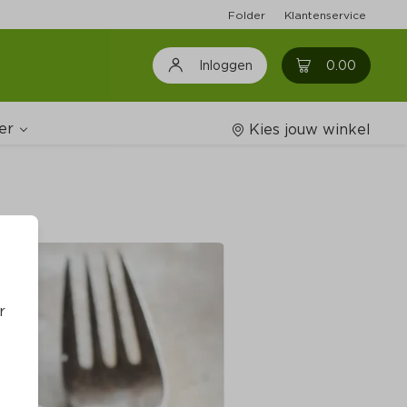
Folder
Klantenservice
0
0.00
Inloggen
er
Kies jouw winkel
Wijnshop
oodschappenlijstjes
r