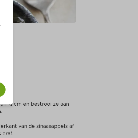
t
van ½ cm en bestrooi ze aan 
.
erkant van de sinaasappels af 
 eraf.