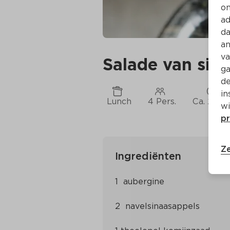
on
ad
da
an
va
Salade van sin
ga
de
in
Lunch
4 Pers.
Ca. 20 M
wi
pr
Ze
Ingrediënten