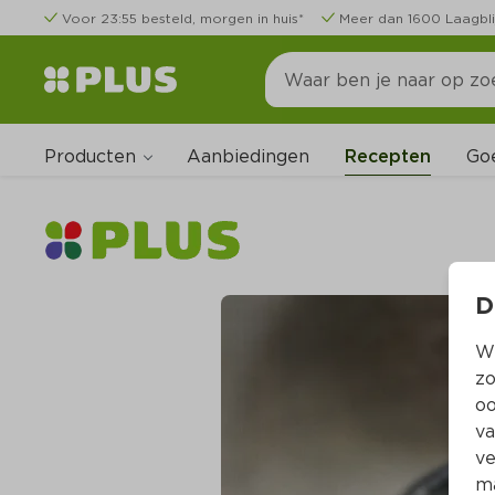
Voor 23:55 besteld, morgen in huis*
Meer dan 1600 Laagbli
Producten
Go
Aanbiedingen
Recepten
D
Wi
zo
oo
va
ve
ma