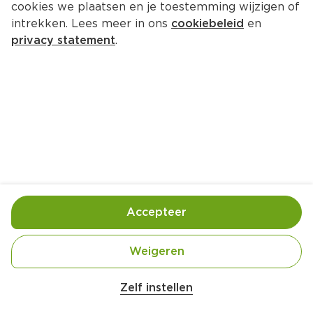
cookies we plaatsen en je toestemming wijzigen of
intrekken. Lees meer in ons
cookiebeleid
en
privacy statement
.
Salamicroissants met gorgonzola
Borrel
6 Pers.
Ca. 20 Min
Ingrediënten
Bereiding
Accepteer
Weigeren
Zelf instellen