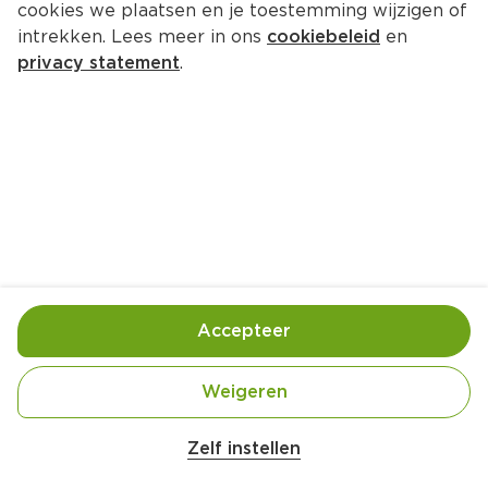
cookies we plaatsen en je toestemming wijzigen of
intrekken. Lees meer in ons
cookiebeleid
en
privacy statement
.
Sandwich met sinaasappel en 
makreel
Lunch
2 Pers.
Ca. 35 Min
Ingrediënten
Bereiding
Accepteer
Weigeren
Belangrijke veiligheidswaarschuwing
Amogusti olijven gevuld met citroen blik 
Zelf instellen
200g