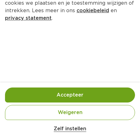
cookies we plaatsen en je toestemming wijzigen of
intrekken. Lees meer in ons
cookiebeleid
en
privacy statement
.
Schnitzel met citroenbotersaus 
en paprika-aardappelen
Hoofdgerecht
4 Pers.
Ca. 30 Min
Ingrediënten
Bereiding
Accepteer
Weigeren
Zelf instellen