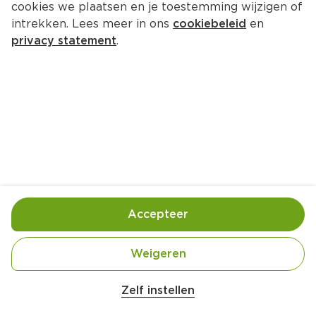
cookies we plaatsen en je toestemming wijzigen of
intrekken. Lees meer in ons
cookiebeleid
en
privacy statement
.
Schuimomelet met garnalen en 
bieslook
Ontbijt
4 Pers.
Ca. 20 Min
Ingrediënten
Bereiding
Accepteer
Weigeren
Zelf instellen