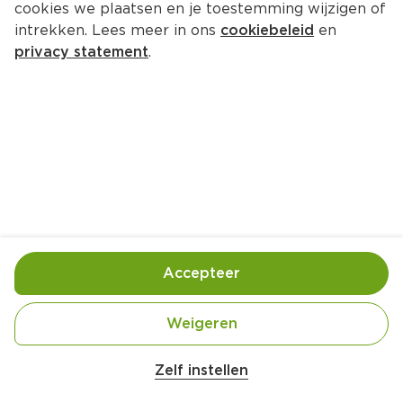
cookies we plaatsen en je toestemming wijzigen of
intrekken. Lees meer in ons
cookiebeleid
en
privacy statement
.
Sfoglia con crema fegato
Voorgerecht
4 Pers.
Ca. 25 Min
Ingrediënten
Bereiding
Accepteer
Weigeren
Zelf instellen