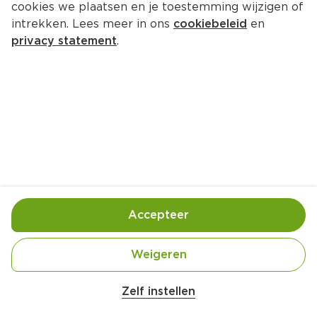
cookies we plaatsen en je toestemming wijzigen of
intrekken. Lees meer in ons
cookiebeleid
en
privacy statement
.
Sinaasappel-ijsthee met 
cranberry-ijsblokjes
Drankje
4 Pers.
Ca. 20 Min
Ingrediënten
Bereiding
Accepteer
Weigeren
Zelf instellen