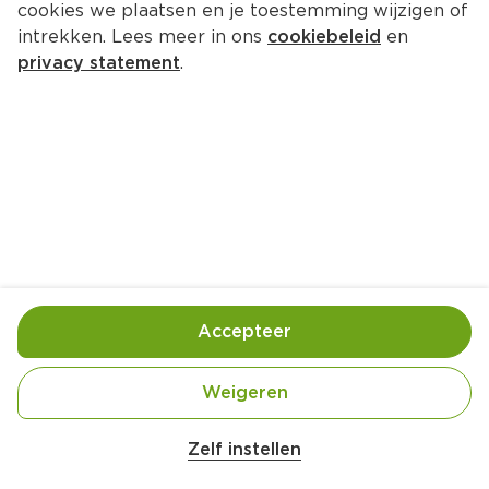
cookies we plaatsen en je toestemming wijzigen of
intrekken. Lees meer in ons
cookiebeleid
en
privacy statement
.
Sinaasappel-vanillebrioche
Ontbijt
8 Pers.
Ca. 15 Min
Ingrediënten
Bereiding
Accepteer
Weigeren
Zelf instellen