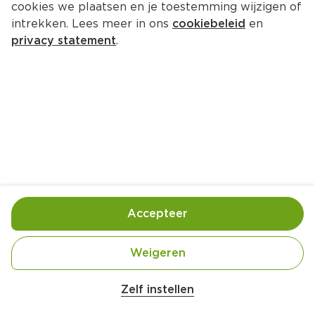
cookies we plaatsen en je toestemming wijzigen of
intrekken. Lees meer in ons
cookiebeleid
en
privacy statement
.
Sinaasappelgranita met prosecco
Nagerecht
4 Pers.
Ca. 10 Min
Ingrediënten
Bereiding
Accepteer
Weigeren
0.5 flessen prosecco (ijskoud)
Zelf instellen