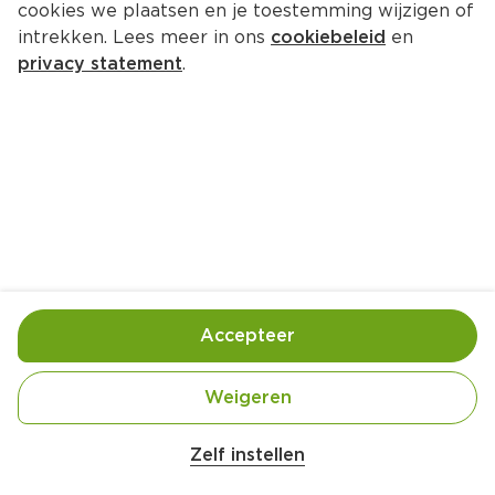
cookies we plaatsen en je toestemming wijzigen of
intrekken. Lees meer in ons
cookiebeleid
en
privacy statement
.
Sintallabub
Nagerecht
4 Pers.
Ca. 15 Min
Ingrediënten
Bereiding
Accepteer
Weigeren
Zelf instellen