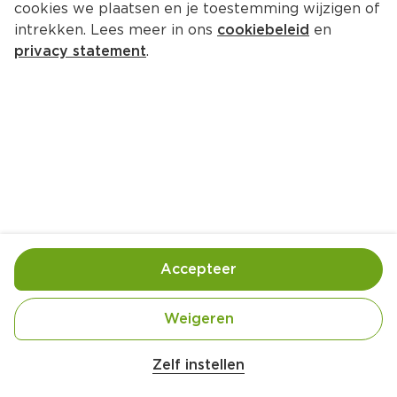
cookies we plaatsen en je toestemming wijzigen of
intrekken. Lees meer in ons
cookiebeleid
en
privacy statement
.
Slakjes van Johanna Brouwer
Borrel
6 Pers.
Ca. 15 Min
Ingrediënten
Bereiding
Accepteer
Weigeren
1 zakje wortelrasp
Zelf instellen