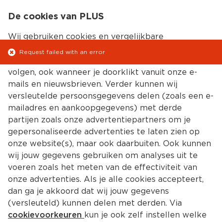
0
De cookies van PLUS
0.00
MENU
Wij gebruiken cookies en vergelijkbare
technologieën, zodat wij en derden jouw gedrag op
Request failed with an error
onze website(s), maar ook daarbuiten kunnen
Kies jouw winke
volgen, ook wanneer je doorklikt vanuit onze e-
mails en nieuwsbrieven. Verder kunnen wij
versleutelde persoonsgegevens delen (zoals een e-
mailadres en aankoopgegevens) met derde
partijen zoals onze advertentiepartners om je
gepersonaliseerde advertenties te laten zien op
onze website(s), maar ook daarbuiten. Ook kunnen
wij jouw gegevens gebruiken om analyses uit te
voeren zoals het meten van de effectiviteit van
onze advertenties. Als je alle cookies accepteert,
dan ga je akkoord dat wij jouw gegevens
(versleuteld) kunnen delen met derden. Via
cookievoorkeuren
kun je ook zelf instellen welke