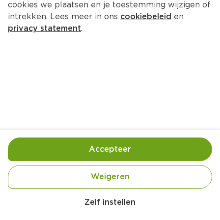
cookies we plaatsen en je toestemming wijzigen of
intrekken. Lees meer in ons
cookiebeleid
en
privacy statement
.
Snelle chocolademousse met 
mokkaroom
Nagerecht
6 Pers.
Ca. 15 Min
Ingrediënten
Bereiding
Accepteer
Weigeren
Zelf instellen