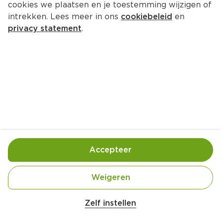
cookies we plaatsen en je toestemming wijzigen of
intrekken. Lees meer in ons
cookiebeleid
en
privacy statement
.
Sorbetijs passievrucht-groene 
thee
Nagerecht
8 Pers.
Ca. 15 Min
Ingrediënten
Bereiding
Accepteer
Weigeren
Zelf instellen