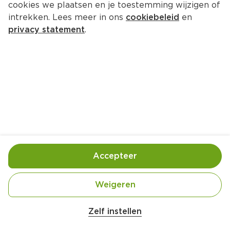
cookies we plaatsen en je toestemming wijzigen of
intrekken. Lees meer in ons
cookiebeleid
en
privacy statement
.
Sorbetijs rabarber-druiven
Nagerecht
8 Pers.
Ca. 15 Min
Ingrediënten
Bereiding
Accepteer
Weigeren
Zelf instellen