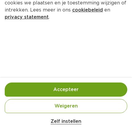
cookies we plaatsen en je toestemming wijzigen of
intrekken. Lees meer in ons
cookiebeleid
en
privacy statement
.
Spaghetti met citroensaus en 
Hollandse garnalen
Hoofdgerecht
4 Pers.
Ca. 20 Min
Ingrediënten
Bereiding
Accepteer
Weigeren
Zelf instellen