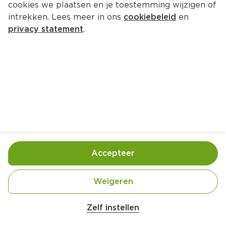
cookies we plaatsen en je toestemming wijzigen of
intrekken. Lees meer in ons
cookiebeleid
en
privacy statement
.
Spaghetti met gerookte makreel
Hoofdgerecht
4 Pers.
Ca. 30 Min
Ingrediënten
Bereiding
Accepteer
300 gram Spaghetti
Weigeren
1 stuk Uien
1 Teen Knoflook
Zelf instellen