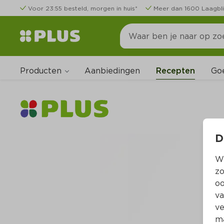
Voor 23:55 besteld, morgen in huis*
Meer dan 1600 Laagbli
Producten
Go
Aanbiedingen
Recepten
D
Wi
zo
oo
va
ve
ma