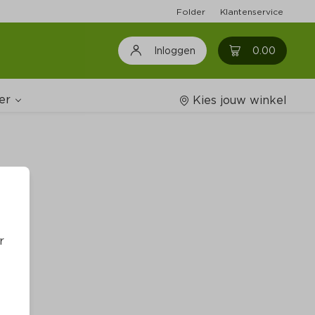
Folder
Klantenservice
0
0.00
Inloggen
er
Kies jouw winkel
Wijnshop
oodschappenlijstjes
r