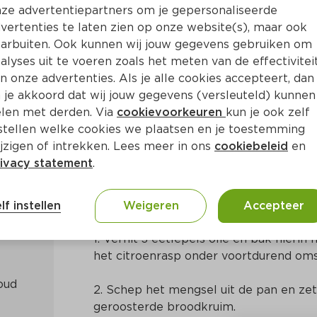
ze advertentiepartners om je gepersonaliseerde
vertenties te laten zien op onze website(s), maar ook
arbuiten. Ook kunnen wij jouw gegevens gebruiken om
alyses uit te voeren zoals het meten van de effectivitei
n onze advertenties. Als je alle cookies accepteert, dan
makreel, geroosterd brood
 je akkoord dat wij jouw gegevens (versleuteld) kunnen
len met derden. Via
cookievoorkeuren
kun je ook zelf
stellen welke cookies we plaatsen en je toestemming
Ca. 20 Min
Mediterraans
jzigen of intrekken. Lees meer in ons
cookiebeleid
en
ivacy statement
.
Bereidingswijze
lf instellen
Weigeren
Accepteer
1. Verhit 3 eetlepels olie en bak hierin
het citroenrasp onder voortdurend om
ud 
2. Schep het mengsel uit de pan en zet
geroosterde broodkruim.