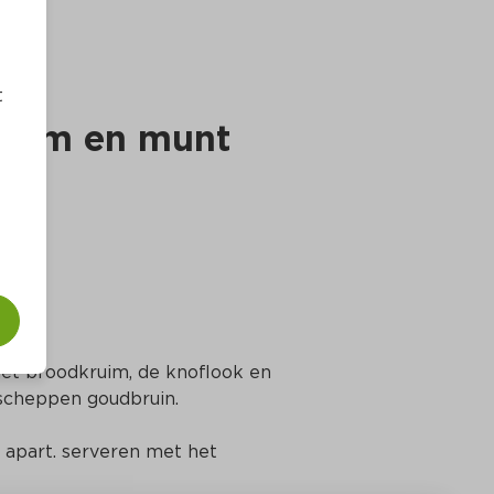
t
kruim en munt
 het broodkruim, de knoflook en 
scheppen goudbruin.
 apart. serveren met het 