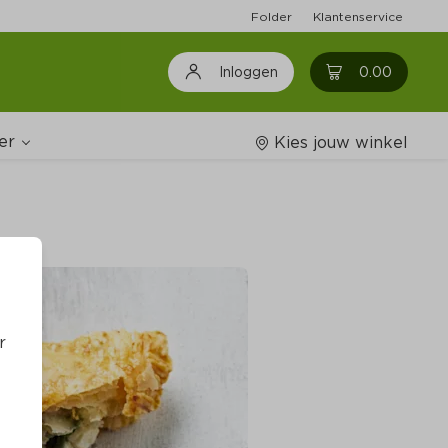
Folder
Klantenservice
0
0.00
Inloggen
er
Kies jouw winkel
Wijnshop
oodschappenlijstjes
r