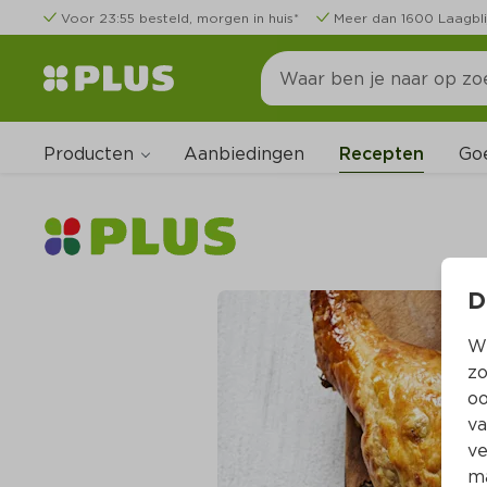
Voor 23:55 besteld, morgen in huis*
Meer dan 1600 Laagbli
Producten
Go
Aanbiedingen
Recepten
D
Wi
zo
oo
va
ve
ma