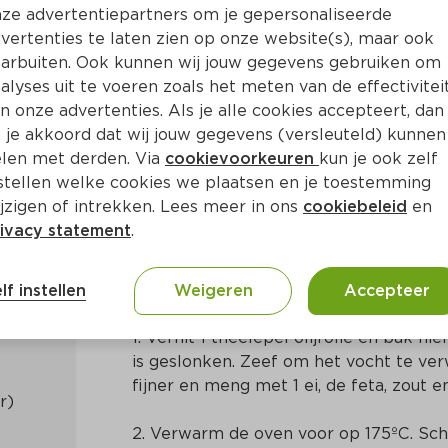
ze advertentiepartners om je gepersonaliseerde
vertenties te laten zien op onze website(s), maar ook
arbuiten. Ook kunnen wij jouw gegevens gebruiken om
alyses uit te voeren zoals het meten van de effectivitei
n onze advertenties. Als je alle cookies accepteert, dan
steitjes met spinaziesalade
 je akkoord dat wij jouw gegevens (versleuteld) kunnen
len met derden. Via
cookievoorkeuren
kun je ook zelf
stellen welke cookies we plaatsen en je toestemming
n
Grieks
jzigen of intrekken. Lees meer in ons
cookiebeleid
en
ivacy statement
.
Bereidingswijze
lf instellen
Weigeren
Accepteer
1. Verhit 1 theelepel olijfolie en bak hi
is geslonken. Zeef om het vocht te verw
fijner en meng met 1 ei, de feta, zout e
2. Verwarm de oven voor op 175ºC. Sch