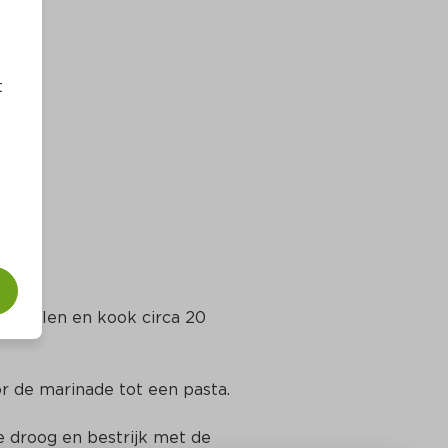
t
ere delen en kook circa 20 
or de marinade tot een pasta.
e droog en bestrijk met de 