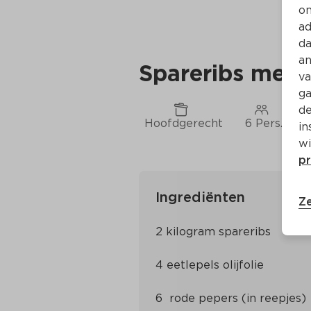
on
ad
da
an
Spareribs met 
va
ga
de
Hoofdgerecht
6 Pers.
C
in
wi
pr
Ingrediënten
Ze