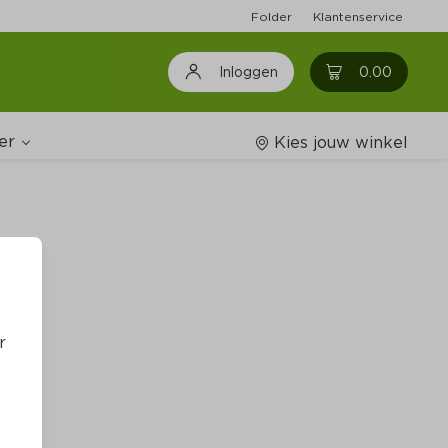
Folder
Klantenservice
0
0.00
Inloggen
er
Kies jouw winkel
Wijnshop
oodschappenlijstjes
r