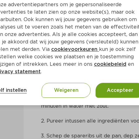
ze advertentiepartners om je gepersonaliseerde
vertenties te laten zien op onze website(s), maar ook
arbuiten. Ook kunnen wij jouw gegevens gebruiken om
alyses uit te voeren zoals het meten van de effectivitei
pittige pepermarinade
n onze advertenties. Als je alle cookies accepteert, dan
 je akkoord dat wij jouw gegevens (versleuteld) kunnen
len met derden. Via
cookievoorkeuren
kun je ook zelf
a. 25 Min
Nederlands
stellen welke cookies we plaatsen en je toestemming
jzigen of intrekken. Lees meer in ons
cookiebeleid
en
ivacy statement
.
Bereidingswijze
lf instellen
Weigeren
Accepteer
1. Snijd de spareribs eventueel in klein
minuten in water met zout.
2. Pureer intussen alle ingrediënten vo
3. Schep de spareribs uit de pan, dep z