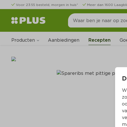
Voor 23:55 besteld, morgen in huis*
Meer dan 1600 Laagbli
Producten
Go
Aanbiedingen
Recepten
D
Wi
zo
oo
va
ve
ma