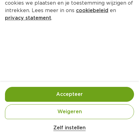
cookies we plaatsen en je toestemming wijzigen of
intrekken. Lees meer in ons
cookiebeleid
en
privacy statement
.
Spareribs met watermeloen
4 Pers.
Ca. 40 Min
Ingrediënten
Bereiding
Accepteer
2 racks piri piri spareribs
Weigeren
½ watermeloen, in plakken
150 g feta, verbrokkeld
Zelf instellen