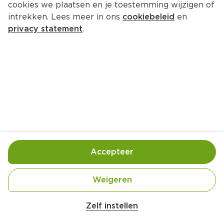
cookies we plaatsen en je toestemming wijzigen of
intrekken. Lees meer in ons
cookiebeleid
en
privacy statement
.
Speculaas-shortbread
Nagerecht
10 Pers.
Ca. 10 Min
Ingrediënten
Bereiding
Accepteer
Weigeren
Zelf instellen