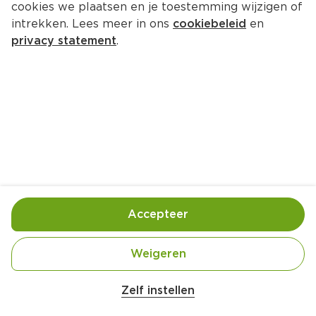
cookies we plaatsen en je toestemming wijzigen of
intrekken. Lees meer in ons
cookiebeleid
en
privacy statement
.
Speculaasbrokken met 
chocoladestukjes
Nagerecht
8 Pers.
Ca. 10 Min
Ingrediënten
Bereiding
Accepteer
Weigeren
Zelf instellen