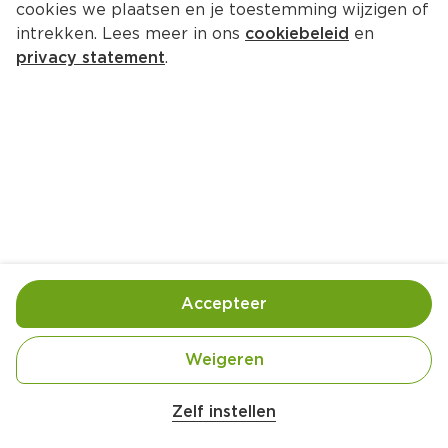
cookies we plaatsen en je toestemming wijzigen of
intrekken. Lees meer in ons
cookiebeleid
en
privacy statement
.
Speculaasmuffins met amandel
Ontbijt
8 Pers.
Ca. 10 Min
Ingrediënten
Bereiding
Accepteer
Weigeren
Zelf instellen