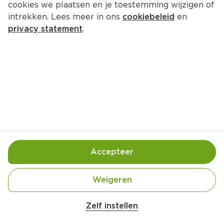
cookies we plaatsen en je toestemming wijzigen of
intrekken. Lees meer in ons
cookiebeleid
en
privacy statement
.
Spek met honing, sesam en 
groene groenten
Hoofdgerecht
4 Pers.
Ca. 30 Min
Ingrediënten
Bereiding
Accepteer
Weigeren
Zelf instellen