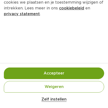
cookies we plaatsen en je toestemming wijzigen of
intrekken. Lees meer in ons
cookiebeleid
en
privacy statement
.
Spekspiesjes met rijst en broccoli
Hoofdgerecht
4 Pers.
Ca. 30 Min
Ingrediënten
Bereiding
Accepteer
Weigeren
Zelf instellen