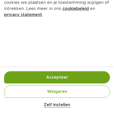
cookies we plaatsen en je toestemming wijzigen of
intrekken. Lees meer in ons
cookiebeleid
en
privacy statement
.
Spicy café latte met kokos
Drankje
4 Pers.
Ca. 15 Min
Ingrediënten
Bereiding
Accepteer
Weigeren
Zelf instellen