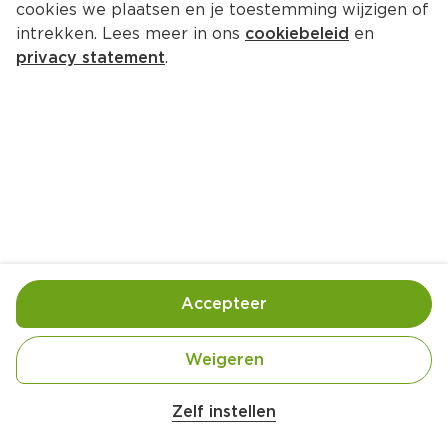
cookies we plaatsen en je toestemming wijzigen of
intrekken. Lees meer in ons
cookiebeleid
en
privacy statement
.
Spiesen met gegrilde meloen, 
garnalen en avocado
Voorgerecht
4 Pers.
Ca. 10 Min
Ingrediënten
Bereiding
Accepteer
Weigeren
Zelf instellen