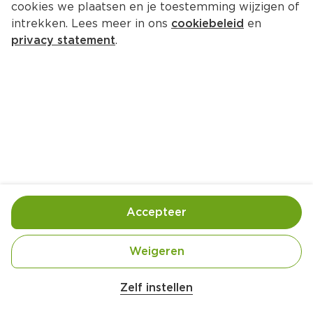
cookies we plaatsen en je toestemming wijzigen of
intrekken. Lees meer in ons
cookiebeleid
en
privacy statement
.
Spinazie, aardappels en 
kipkrokant-schnitzels
Hoofdgerecht
4 Pers.
Ca. 20 Min
Ingrediënten
Bereiding
Accepteer
Weigeren
Zelf instellen