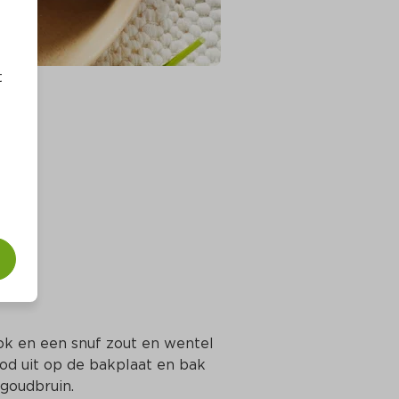
t
ns
ok en een snuf zout en wentel 
od uit op de bakplaat en bak 
 goudbruin.