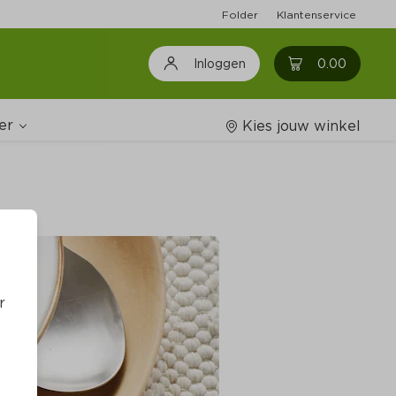
Folder
Klantenservice
0
0.00
Inloggen
er
Kies jouw winkel
Wijnshop
oodschappenlijstjes
r