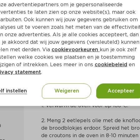
ze advertentiepartners om je gepersonaliseerde
vertenties te laten zien op onze website(s), maar ook
arbuiten. Ook kunnen wij jouw gegevens gebruiken om
alyses uit te voeren zoals het meten van de effectivitei
n onze advertenties. Als je alle cookies accepteert, dan
soepje met knoflookcrouto
 je akkoord dat wij jouw gegevens (versleuteld) kunnen
len met derden. Via
cookievoorkeuren
kun je ook zelf
stellen welke cookies we plaatsen en je toestemming
in
Aziatisch
jzigen of intrekken. Lees meer in ons
cookiebeleid
en
ivacy statement
.
Bereidingswijze
lf instellen
Weigeren
Accepteer
1. Verwarm de oven voor op 180ºC.
2. Meng 2 eetlepels olie met de knoflo
de broodblokjes erdoor. Spreid het bro
de croutons in de oven in 8-10 minuten