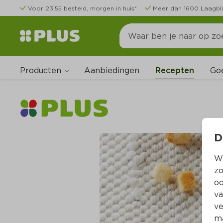
Voor 23:55 besteld, morgen in huis*
Meer dan 1600 Laagbli
Producten
Go
Aanbiedingen
Recepten
D
Wi
zo
oo
va
ve
ma