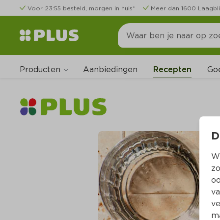
Voor 23:55 besteld, morgen in huis*
Meer dan 1600 Laagbli
Producten
Go
Aanbiedingen
Recepten
D
Wi
zo
oo
va
ve
ma