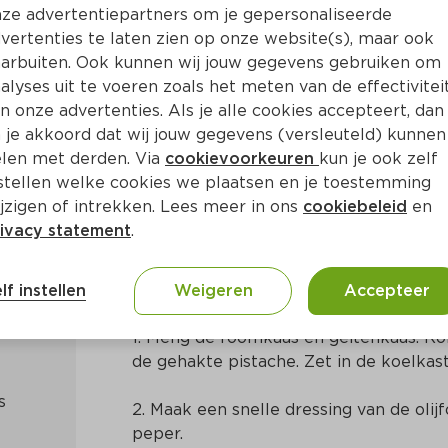
ze advertentiepartners om je gepersonaliseerde
vertenties te laten zien op onze website(s), maar ook
arbuiten. Ook kunnen wij jouw gegevens gebruiken om
alyses uit te voeren zoals het meten van de effectivitei
n onze advertenties. Als je alle cookies accepteert, dan
met romige balletjes en aar
 je akkoord dat wij jouw gegevens (versleuteld) kunnen
len met derden. Via
cookievoorkeuren
kun je ook zelf
stellen welke cookies we plaatsen en je toestemming
in
Mediterraans
jzigen of intrekken. Lees meer in ons
cookiebeleid
en
ivacy statement
.
Bereidingswijze
lf instellen
Weigeren
Accepteer
1. Meng de roomkaas en geitenkaas. Rol 
de gehakte pistache. Zet in de koelkast
2. Maak een snelle dressing van de olijfo
peper.