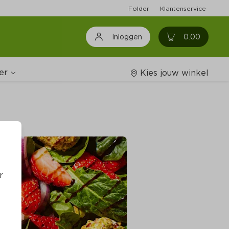
Folder
Klantenservice
0
0.00
Inloggen
er
Kies jouw winkel
Wijnshop
oodschappenlijstjes
r