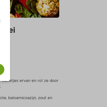
t
dbei
balletjes ervan en rol ze door 
.
lie, balsamicoazijn, zout en 