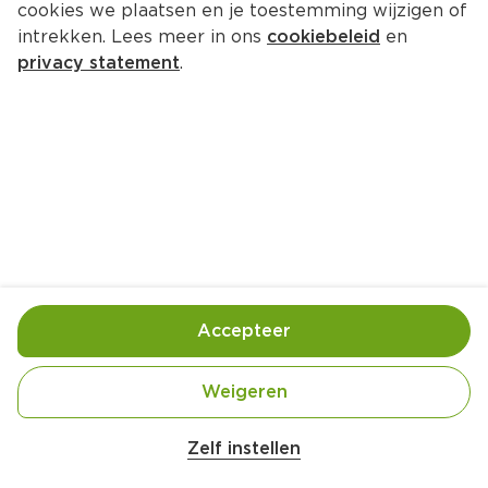
cookies we plaatsen en je toestemming wijzigen of
intrekken. Lees meer in ons
cookiebeleid
en
privacy statement
.
Spinnen-ei
Borrel
15 Pers.
Ca. 15 Min
Ingrediënten
Bereiding
Accepteer
Weigeren
Zelf instellen