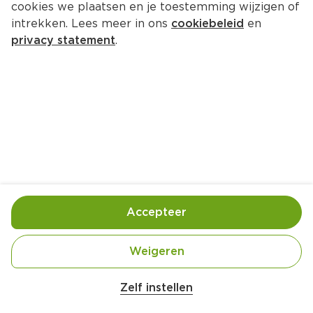
cookies we plaatsen en je toestemming wijzigen of
intrekken. Lees meer in ons
cookiebeleid
en
privacy statement
.
Stapelsalade met erwtjes
Lunch
4 Pers.
Ca. 15 Min
Ingrediënten
Bereiding
Accepteer
Weigeren
Zelf instellen